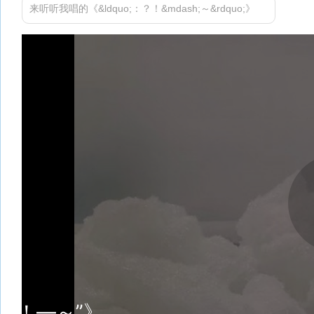
来听听我唱的《&ldquo;：？！&mdash;～&rdquo;》