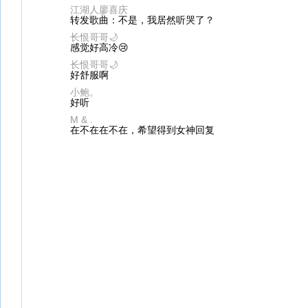
江湖人廖喜庆
转发歌曲：不是，我居然听哭了？
长恨哥哥🌙
感觉好高冷😢
长恨哥哥🌙
好舒服啊
小鲍。
好听
M & .
在不在在不在，希望得到女神回复