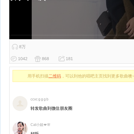
8万
1042
868
181
用手机扫描
二维码
，可以到他的唱吧主页找到更多歌曲噢
ccvc g g g b
转发歌曲到微信朋友圈
Cat小姐💋🌸
好听