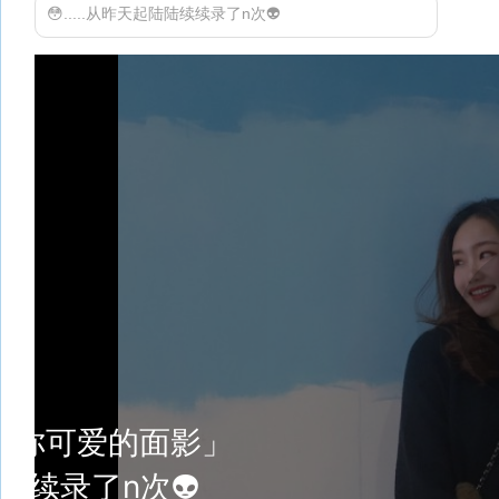
😳.....从昨天起陆陆续续录了n次👽