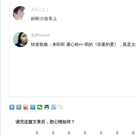
入江ことこ
好听🖐🏻在车上
追梦baobei
转发歌曲：来听听 通心粉🍬 唱的《你要的爱》，真是太
读完这篇文章后，您心情如何？
0
0
0
0
0
0
0