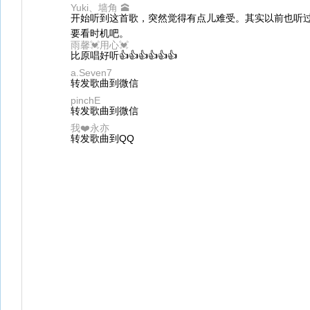
Yuki、墙角 🕋
开始听到这首歌，突然觉得有点儿难受。其实以前也听
要看时机吧。
雨馨💓用心💓
比原唱好听👍👍👍👍👍👍
a.Seven7
转发歌曲到微信
pinchE
转发歌曲到微信
我❤️永亦
转发歌曲到QQ