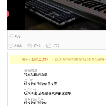
6万
2468
4746
1777
用手机扫描
二维码
，可以到他的唱吧主页找到更多歌曲噢
徽韵雨凝
转发歌曲到微信
念” 木
转发歌曲到微信朋友圈
^_^(^-^)
听来听去 还是最喜欢你的这首歌
请叫我范范💋。
转发歌曲到微信