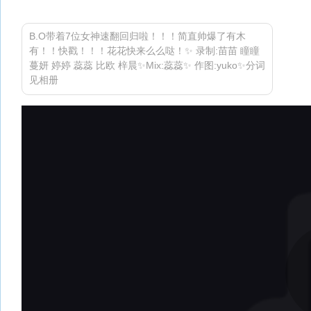
B.O带着7位女神速翻回归啦！！！简直帅爆了有木
有！！快戳！！！花花快来么么哒！✨ 录制:苗苗 瞳瞳
蔓妍 婷婷 蕊蕊 比欧 梓晨✨Mix:蕊蕊✨ 作图:yuko✨分词
见相册