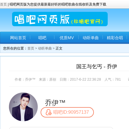
首页
| 唱吧网页版为您提供最新最好听的唱吧歌曲在线收听及免费下载
网站首页
唱吧
优质MV
动听单曲
精彩合唱
您所在的位置：
首页
>
动听单曲
> 正文
国王与乞丐 - 乔伊
作者：乔伊™ 来源：原创 日期：2017-6-22 22:36:28 人气：
781
评
乔伊™
唱吧ID:90957137