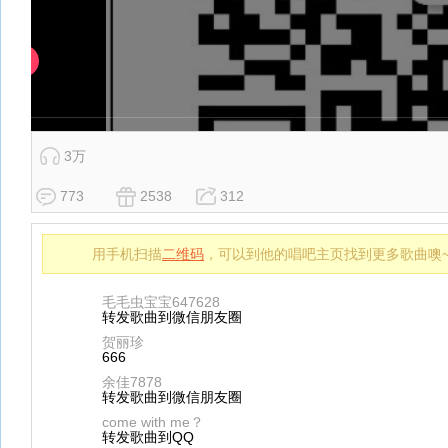
3万
773
2538
312
用手机扫描
二维码
，可以到他的唱吧主页找到更多歌曲噢
毛毛虫宝宝647628
转发歌曲到微信朋友圈
贺丽珍
666
余佳7878
转发歌曲到微信朋友圈
come with me？
转发歌曲到QQ