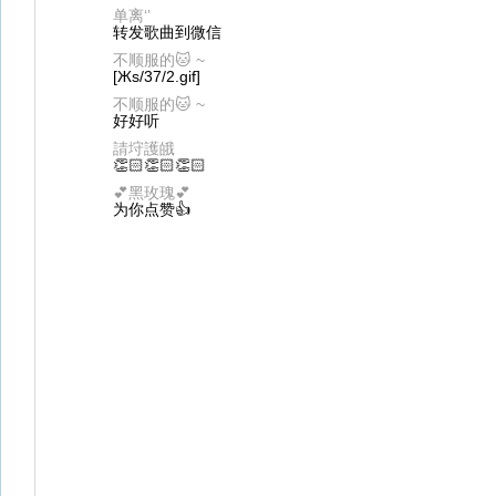
单离‘’
转发歌曲到微信
不顺服的🐱 ~
[Жs/37/2.gif]
不顺服的🐱 ~
好好听
請垨護皒
👏🏻👏🏻👏🏻
💕黑玫瑰💕
为你点赞👍