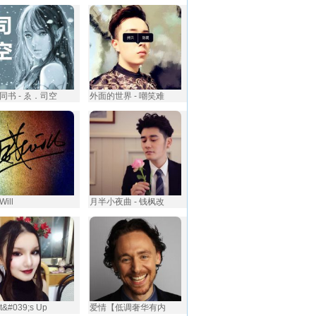
同书 - ゑ．司空
外面的世界 - 嘲笑难
ill
月半小夜曲 - 钱枫改
t&#039;s Up
爱情【低调奢华有内