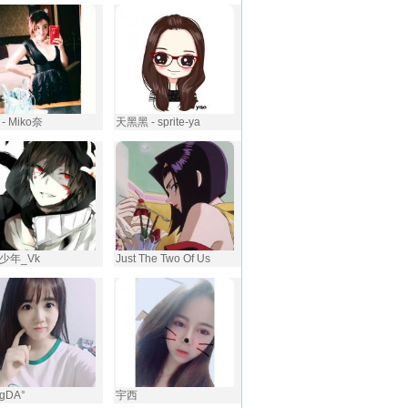
- Miko奈
天黑黑 - sprite-ya
少年_Vk
Just The Two Of Us
gDA°
宇西 ‎‎‎ ‎