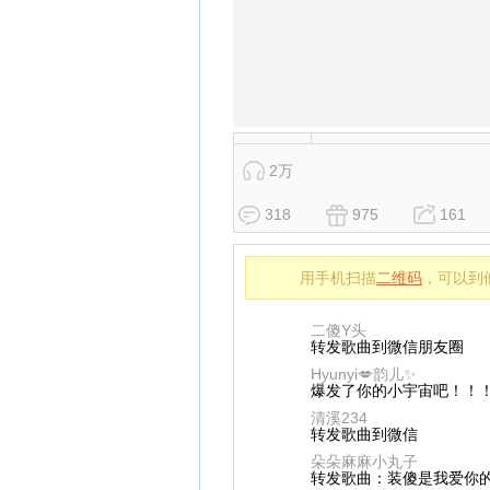
2万
318
975
161
用手机扫描
二维码
，可以到
二傻Y头
转发歌曲到微信朋友圈
Hyunyi💋韵儿✨
爆发了你的小宇宙吧！！
清溪234
转发歌曲到微信
朵朵麻麻小丸子
转发歌曲：装傻是我爱你的