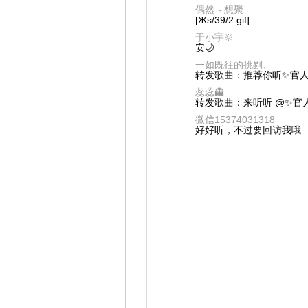
偶然～想聚
[Жs/39/2.gif]
于小宇🔆
安🌙
一如既往的挑剔、
转发歌曲：推荐你听✨官人丶
蕊蕊👻
转发歌曲：来听听 @✨官人
微信15374031318
好好听，不过要回访我哦