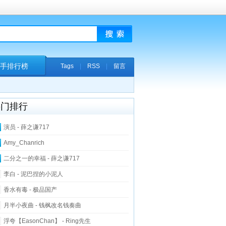
手排行榜
Tags
|
RSS
|
留言
热门排行
演员 - 薛之谦717
Amy_Chanrich
二分之一的幸福 - 薛之谦717
李白 - 泥巴捏的小泥人
香水有毒 - 极品国产
月半小夜曲 - 钱枫改名钱奏曲
浮夸【EasonChan】 - Ring先生