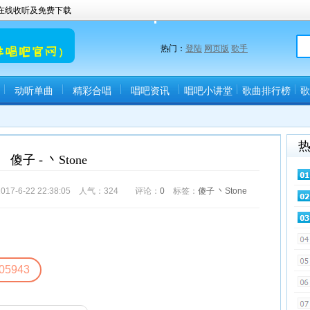
曲在线收听及免费下载
热门：
登陆
网页版
歌手
动听单曲
精彩合唱
唱吧资讯
唱吧小讲堂
歌曲排行榜
歌
傻子 - 丶Stone
-6-22 22:38:05 人气：
324
评论：
0
标签：
傻子
丶Stone
05943