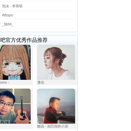
泡沫 - 李萌萌
Wbspo
_陆66_
唱吧官方优秀作品推荐
ons -
潘佳.
她说 - 泥巴捏的小泥