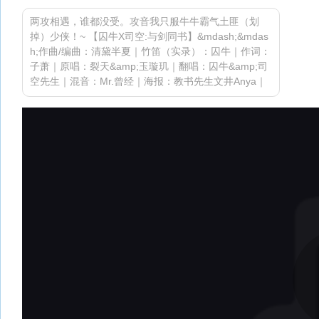
两攻相遇，谁都没受。攻音我只服牛牛霸气土匪（划
掉）少侠！~ 【囚牛X司空:与剑同书】&mdash;&mdas
h;作曲/编曲：清黛半夏｜竹笛（实录）：囚牛｜作词：
子萧｜原唱：裂天&amp;玉璇玑｜翻唱：囚牛&amp;司
空先生｜混音：Mr.曾经｜海报：教书先生文井Anya｜