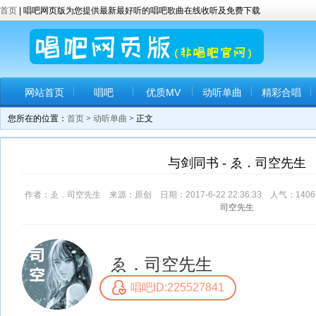
首页
| 唱吧网页版为您提供最新最好听的唱吧歌曲在线收听及免费下载
网站首页
唱吧
优质MV
动听单曲
精彩合唱
您所在的位置：
首页
>
动听单曲
> 正文
与剑同书 - ゑ．司空先生
作者：ゑ．司空先生 来源：原创 日期：2017-6-22 22:36:33 人气：
1406
司空先生
ゑ．司空先生
唱吧ID:225527841