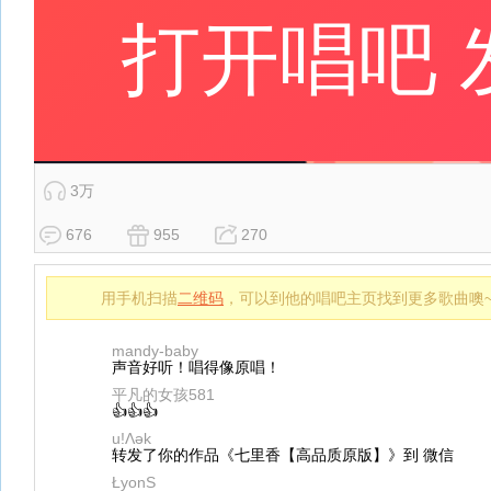
3万
676
955
270
用手机扫描
二维码
，可以到他的唱吧主页找到更多歌曲噢
mandy-baby
声音好听！唱得像原唱！
平凡的女孩581
👍👍👍
u!Λək
转发了你的作品《七里香【高品质原版】》到 微信
ŁyonS