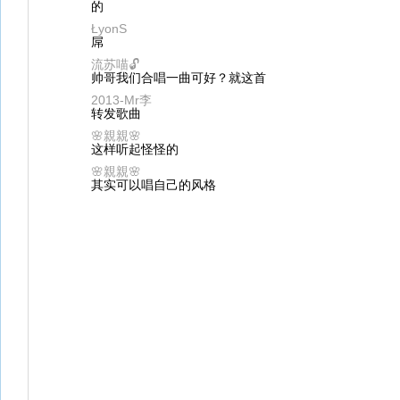
的
ŁyonS
屌
流苏喵🔓
帅哥我们合唱一曲可好？就这首
2013-Mr李
转发歌曲
🌸親親🌸
这样听起怪怪的
🌸親親🌸
其实可以唱自己的风格