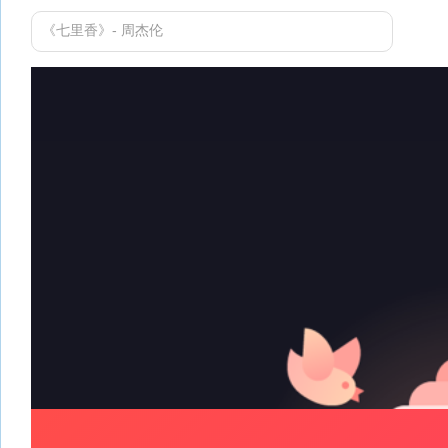
《七里香》- 周杰伦