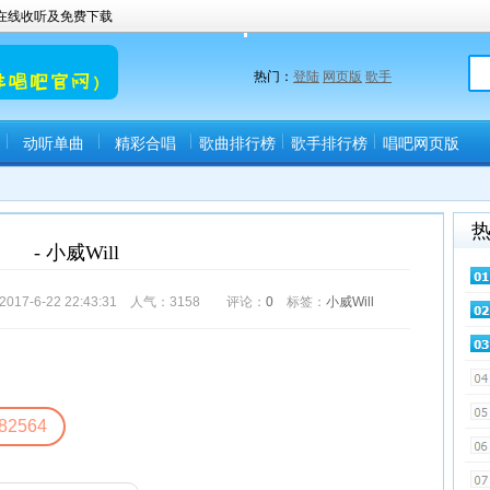
曲在线收听及免费下载
热门：
登陆
网页版
歌手
动听单曲
精彩合唱
歌曲排行榜
歌手排行榜
唱吧网页版
(唱吧直播间)
- 小威Will
-6-22 22:43:31 人气：
3158
评论：
0
标签：
小威Will
82564