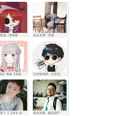
暗鬼 - 喷猪猪
后会无期 - 霏絮
创】情殇【原版
汉末群雄录 - 文君也
直下【【木头 女
香水有毒 - 极品国产