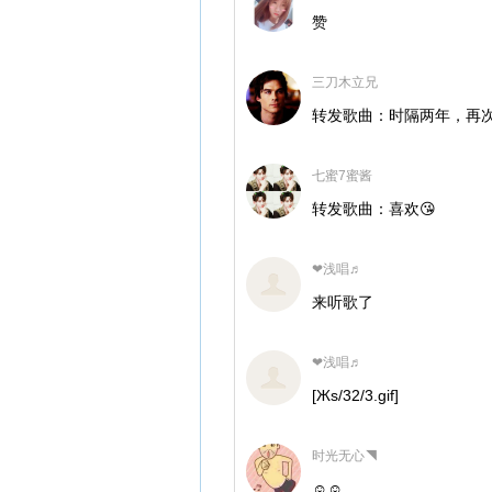
赞
三刀木立兄
转发歌曲：时隔两年，再
七蜜7蜜酱
转发歌曲：喜欢😘
❤浅唱♬
来听歌了
❤浅唱♬
[Жs/32/3.gif]
时光无心◥
☺☺