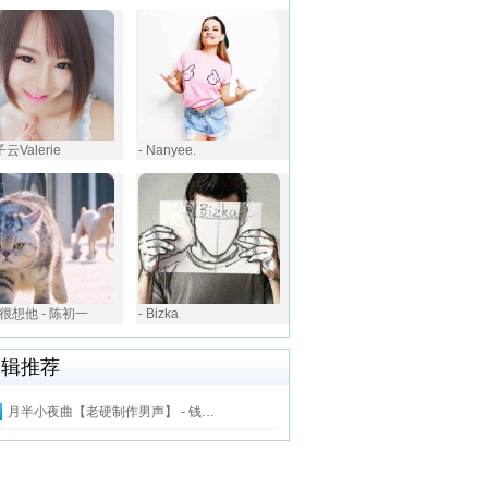
子云Valerie
- Nanyee.
很想他 - 陈初一
- Bizka
编辑推荐
月半小夜曲【老硬制作男声】 - 钱…