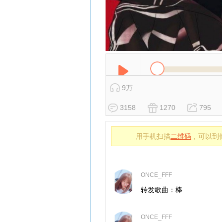
9万
3158
1270
795
用手机扫描
二维码
，可以到
ONCE_FFF
转发歌曲：棒
ONCE_FFF