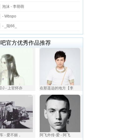
泡沫 - 李萌萌
- Wbspo
- _陆66_
唱吧官方优秀作品推荐
DJ - 上官怀亦
在那遥远的地方【李
车 - 爱不丽，
阿飞外传-爱 - 阿飞