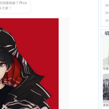
嘴都麻了😳kitt
乐大家！
午夜
末班