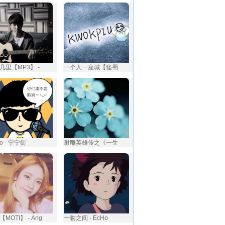
几里【MP3】 -
一个人一座城【怪蜀
no - 宁宁街
射雕英雄传之《一生
MOTI】 - Ang
一吻之间 - EcHo