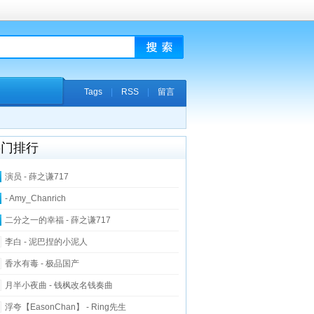
Tags
|
RSS
|
留言
热门排行
演员 - 薛之谦717
- Amy_Chanrich
二分之一的幸福 - 薛之谦717
李白 - 泥巴捏的小泥人
香水有毒 - 极品国产
月半小夜曲 - 钱枫改名钱奏曲
浮夸【EasonChan】 - Ring先生