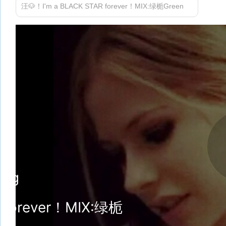
汪🐶！I'm a BLACK STAR forever！MIX:绿栀Green