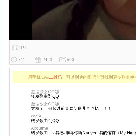
3万
611
2423
500
用手机扫描
二维码
，可以到他的唱吧主页找到更多歌曲噢
魔法少女GO😈
转发歌曲到QQ
魔法少女GO😈
太棒了！勾起以前喜欢艾薇儿的回忆！！！
ccclie
转发歌曲到QQ
Aboutme
转发歌曲：#唱吧#推荐你听Nanyee.唱的这首《My Happ