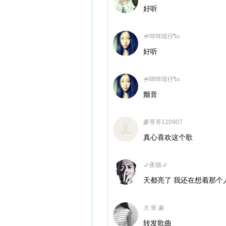
好听
🍧咩咩瑶仔🐑
好听
🍧咩咩瑶仔🐑
颤音
豪哥哥120907
真心喜欢这个歌
🚬夜猫🚬
天都亮了 我还在想着那个人 
大 笨 象
转发歌曲