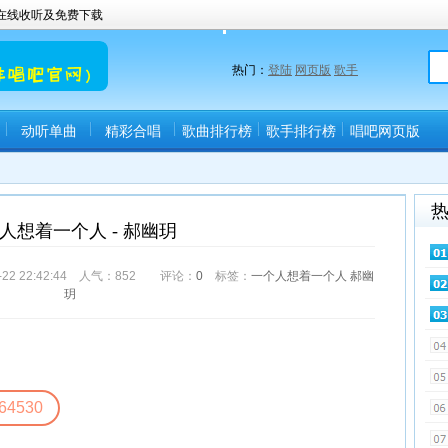
曲在线收听及免费下载
热门：
登陆
网页版
歌手
动听单曲
精彩合唱
歌曲排行榜
歌手排行榜
唱吧网页版
(唱吧直播间)
人想着一个人 - 郝幽玥
 22:42:44 人气：
852
评论：
0
标签：
一个人想着一个人
郝幽
玥
64530