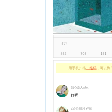
5万
852
703
151
用手机扫描
二维码
，可以到
知心爱人whx
好听
白衬衫搭牛仔裤