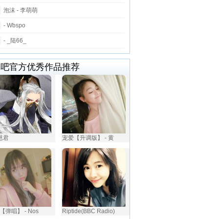
泡沫 - 李萌萌
- Wbspo
- _陆66_
唱吧官方优秀作品推荐
佩恩君
宠爱【升调版】 - 黄
【弹唱】 - Nos
Riptide(BBC Radio)