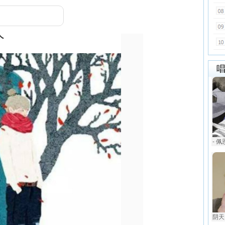
- 
阴天