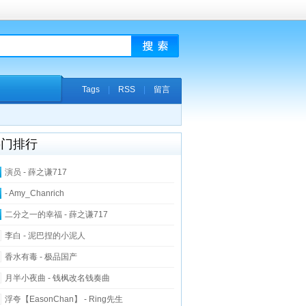
Tags
|
RSS
|
留言
热门排行
演员 - 薛之谦717
- Amy_Chanrich
二分之一的幸福 - 薛之谦717
李白 - 泥巴捏的小泥人
香水有毒 - 极品国产
月半小夜曲 - 钱枫改名钱奏曲
浮夸【EasonChan】 - Ring先生