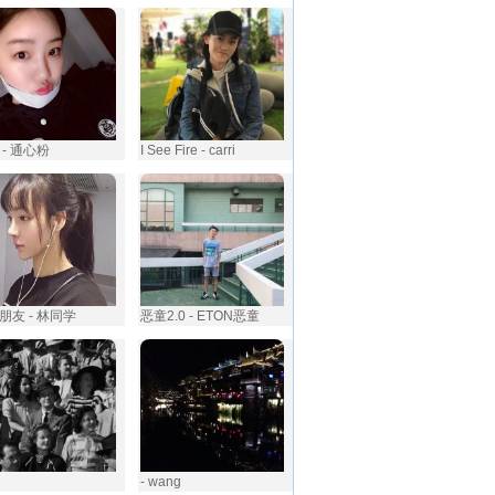
 - 通心粉
I See Fire - carri
朋友 - 林同学
恶童2.0 - ETON恶童
- wang