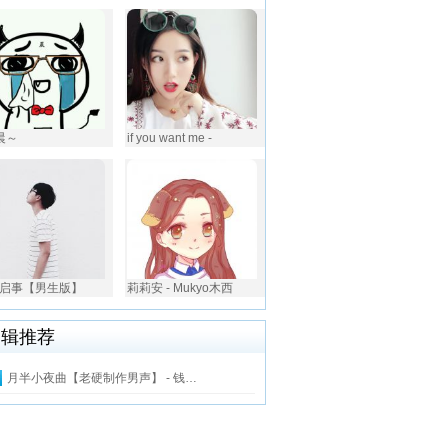
叶晨～
if you want me - ️
启事【男生版】
莉莉安 - Mukyo木西
编辑推荐
月半小夜曲【老硬制作男声】 - 钱…