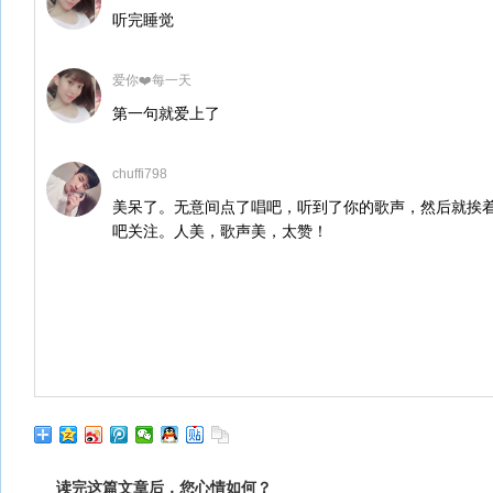
听完睡觉
爱你❤️每一天
第一句就爱上了
chuffi798
美呆了。无意间点了唱吧，听到了你的歌声，然后就挨
吧关注。人美，歌声美，太赞！
读完这篇文章后，您心情如何？