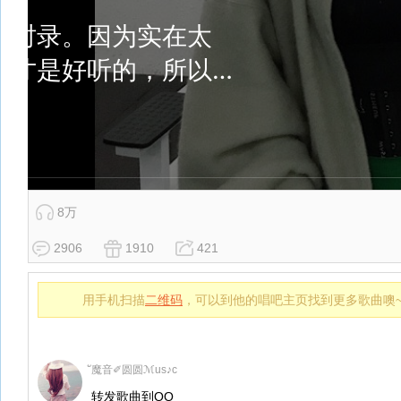
8万
2906
1910
421
用手机扫描
二维码
，可以到他的唱吧主页找到更多歌曲噢
ั魔音✐圆圆ℳus♪c
转发歌曲到QQ