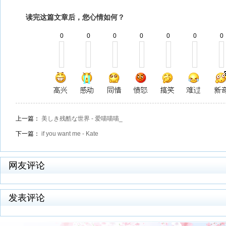
读完这篇文章后，您心情如何？
0
0
0
0
0
0
0
上一篇：
美しき残酷な世界 - 爱喵喵喵_
下一篇：
if you want me - ️Kate️
网友评论
发表评论