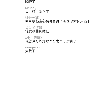
陶醉了
Melody _
太。好！听？了！
帅哥外婆
🌹🌹🌹👍👍👍仿佛走进了美国乡村音乐酒吧
吴吴吴情绪
转发歌曲到微信
x小小陈陈x
你怎么可以打败百分之百，厉害了
oranjezzz
太赞了