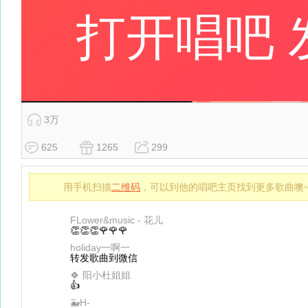
3万
625
1265
299
用手机扫描
二维码
，可以到他的唱吧主页找到更多歌曲噢
FLower&music - 花儿
👏👏👏🌹🌹🌹
holiday一啊一
转发歌曲到微信
🍀 阳小杜姐姐
👍
🐳H-