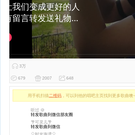
3万
679
2007
648
用手机扫描
二维码
，可以到他的唱吧主页找到更多歌曲噢
听过 🍪
转发歌曲到微信朋友圈
🌴可灵儿🌴
转发歌曲到微信
🎈时光海湾🎈