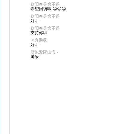
欧阳春是舍不得
希望回访哦 😊😊😊
欧阳春是舍不得
好听
欧阳春是舍不得
支持你哦
🏃奔跑😡
好听
所以爱隔山海~
帅呆