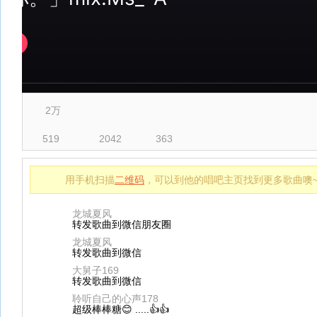
2万
519
2042
363
用手机扫描
二维码
，可以到他的唱吧主页找到更多歌曲噢
龙城夏风
转发歌曲到微信朋友圈
龙城夏风
转发歌曲到微信
大舅子169
转发歌曲到微信
聆听自己的心声178
超级棒棒糖😊 .....👍👍