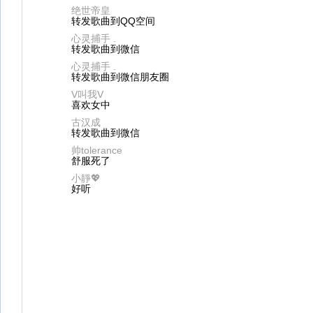
绝世帝皇
转发歌曲到QQ空间
心灵捕手 .
转发歌曲到微信
心灵捕手 .
转发歌曲到微信朋友圈
V叫我V
喜欢女中
古汉成
转发歌曲到微信
帅tolerance
舒服死了
小靜💖
好听