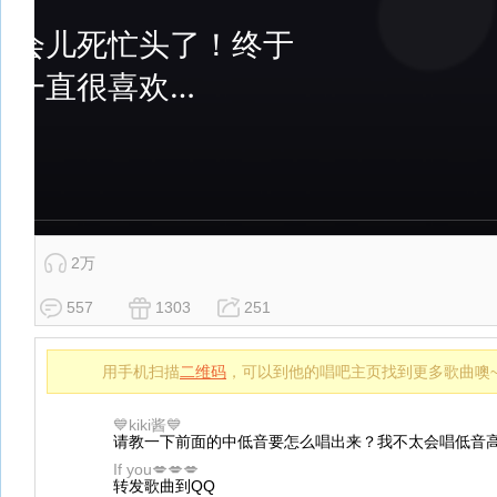
2万
557
1303
251
用手机扫描
二维码
，可以到他的唱吧主页找到更多歌曲噢
💙kiki酱💙
请教一下前面的中低音要怎么唱出来？我不太会唱低音高
If you💋💋💋
转发歌曲到QQ