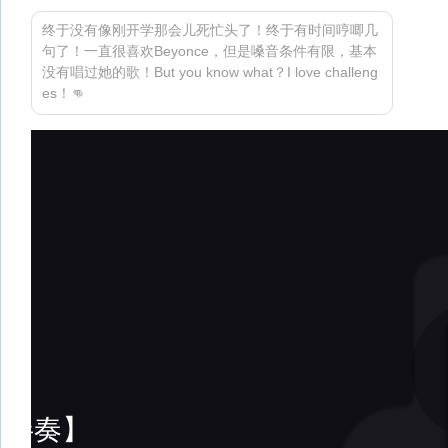
终于没有像刚开学那会儿死忙头了！终于有时间哼唧几
句了！一直很喜欢Beyonce，但是嗓音条件有限，基本
没有唱过她的歌！But you know what？I love challeng
es！👊