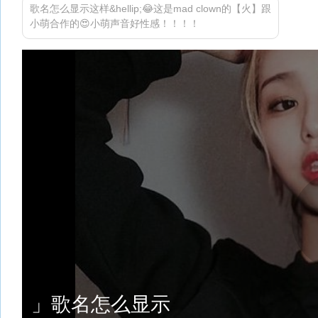
歌名怎么显示这样&hellip;😂这是mad clown的【火】跟
小萌合作的😍小萌声音好性感！！！！