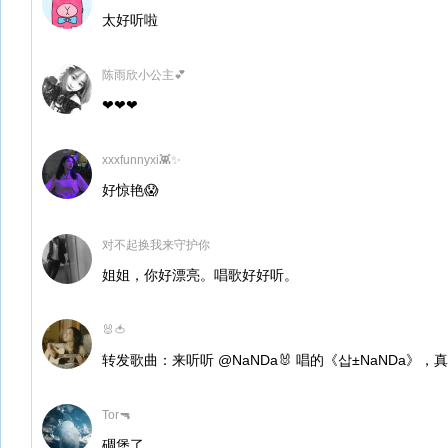
太好听啦
陈雨欣小公主💕
❤❤❤
xxxfunnyxi👾✨
好惊艳😱
对不起换我来守护你
姐姐，你好漂亮。唱歌好好听。
🐰🍅
转发歌曲：来听听 @NaNDa🐰 唱的《삽±NaNDa》，
Tor🔫
碉堡了