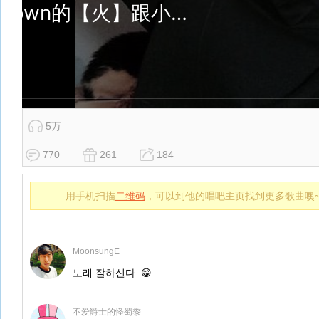
5万
770
261
184
用手机扫描
二维码
，可以到他的唱吧主页找到更多歌曲噢
MoonsungE
노래 잘하신다..😁
不爱爵士的怪蜀黍