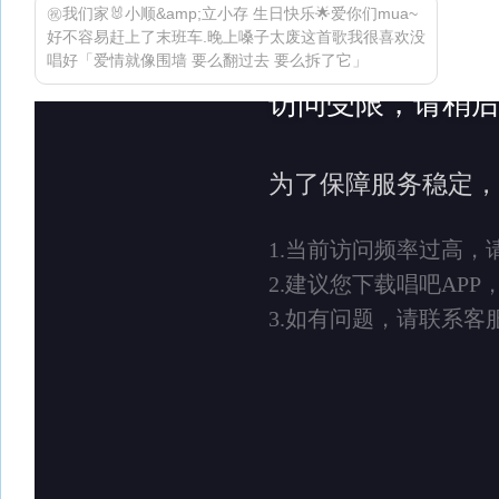
㊗我们家🐰小顺&amp;立小存 生日快乐🌟爱你们mua~
好不容易赶上了末班车.晚上嗓子太废这首歌我很喜欢没
唱好「爱情就像围墙 要么翻过去 要么拆了它」