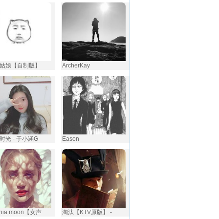
姑娘【自制版】
ArcherKay
时光 - 于小涵G
Eason
ginia moon【女声
淘汰【KTV原版】 -