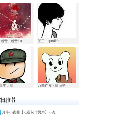
迷音 - 迷音Lo
哭了 - qualité
- 青年大寳
万能伴奏 - 辣面辛
编辑推荐
月半小夜曲【老硬制作男声】 - 钱…