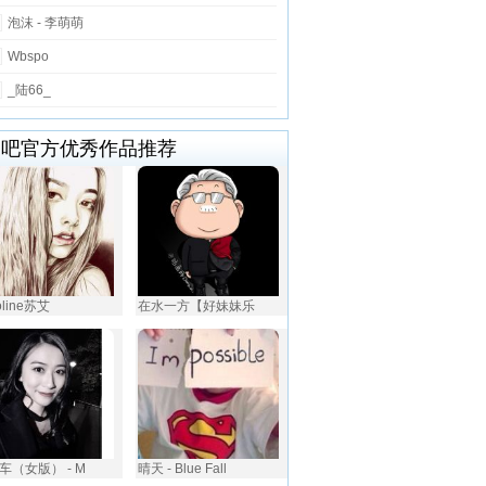
泡沫 - 李萌萌
Wbspo
_陆66_
唱吧官方优秀作品推荐
oline苏艾
在水一方【好妹妹乐
车（女版） - M
晴天 - Blue Fall