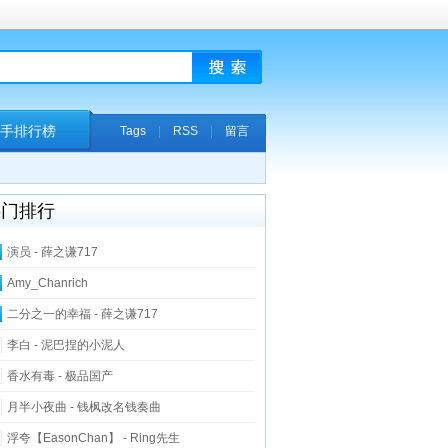
手排行榜
Tags
|
RSS
|
留言
热门排行
演员 - 薛之谦717
Amy_Chanrich
二分之一的幸福 - 薛之谦717
李白 - 泥巴捏的小泥人
香水有毒 - 极品国产
月半小夜曲 - 钱枫改名钱奏曲
浮夸【EasonChan】 - Ring先生