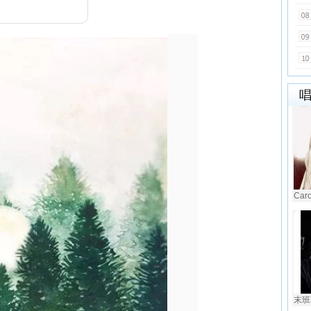
Car
末班