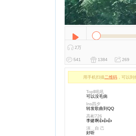
2万
541
1384
269
用手机扫描
二维码
，可以到
Top🚦吼吼
可以没毛病
Ins四夕
转发歌曲到QQ
高彬726
李健啊👍👍👍
演…自 己
好听