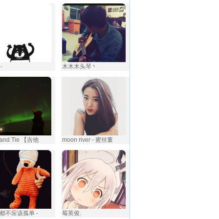
-
木木木头琴丶
t and Tie 【吉他
moon river - 蜜丝董
都不应该孤单 -
莓英俊.