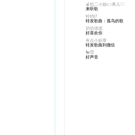
🍎犯二小姐👉果儿♡
来听歌
铃铛l7
转发歌曲：孤鸟的歌
切切偲偲
好喜欢你
有点小妖孽
转发歌曲到微信
🐩😇
好声音