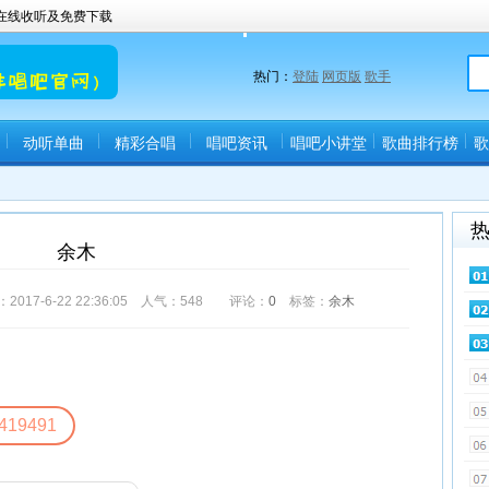
曲在线收听及免费下载
热门：
登陆
网页版
歌手
动听单曲
精彩合唱
唱吧资讯
唱吧小讲堂
歌曲排行榜
歌
余木
7-6-22 22:36:05 人气：
548
评论：
0
标签：
余木
419491