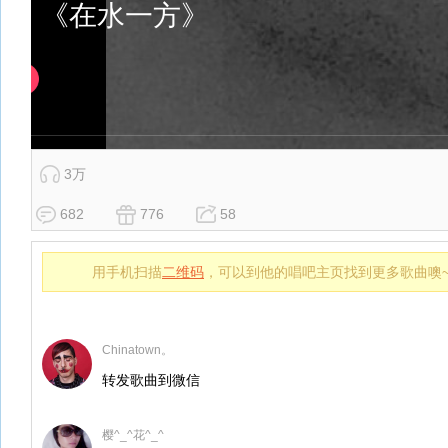
3万
682
776
58
用手机扫描
二维码
，可以到他的唱吧主页找到更多歌曲噢
Chinatown。
转发歌曲到微信
樱^_^花^_^