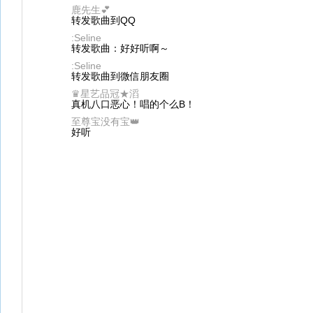
鹿先生💕
转发歌曲到QQ
:Seline
转发歌曲：好好听啊～
:Seline
转发歌曲到微信朋友圈
♛星艺品冠★滔
真机八口恶心！唱的个么B！
至尊宝没有宝👑
好听