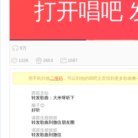
9万
1326
2653
1587
用手机扫描
二维码
，可以到他的唱吧主页找到更多歌曲噢
西苑北站
转发歌曲：大米呀听下
顺子😊
好听
请跟住烦烦烦
转发歌曲到微信朋友圈
请跟住烦烦烦
转发歌曲到微信