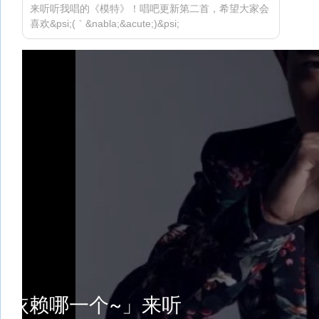
来听听我唱的《模特》！唱吧更新第二首，希望大家会
喜欢&psi;(｀&nabla;&acute;)&psi;