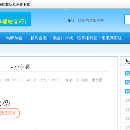
曲在线收听及免费下载
热门：
登陆
网页版
歌手
动听单曲
精彩合唱
歌曲排行榜
歌手排行榜
唱吧网页版
(唱吧直播间)
- 小宇喔
17-6-22 22:41:18 人气：
1861
评论：
0
标签：
小宇喔
😯
853394