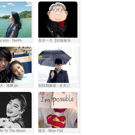
y you - TaeHi-
在水一方【好妹妹乐
 - 海豚zjx
别找我麻烦 - 农夫三
Me To The Moon
晴天 - Blue Fall