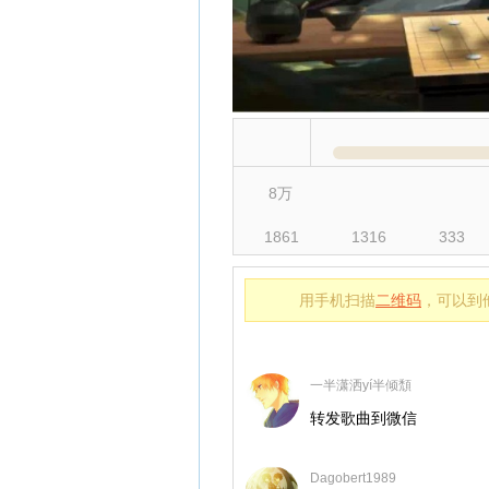
8万
1861
1316
333
用手机扫描
二维码
，可以到
一半潇洒yí半倾頹
转发歌曲到微信
Dagobert1989