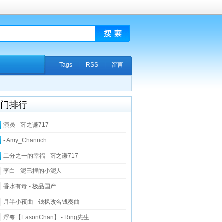
Tags
|
RSS
|
留言
热门排行
演员 - 薛之谦717
- Amy_Chanrich
二分之一的幸福 - 薛之谦717
李白 - 泥巴捏的小泥人
香水有毒 - 极品国产
月半小夜曲 - 钱枫改名钱奏曲
浮夸【EasonChan】 - Ring先生