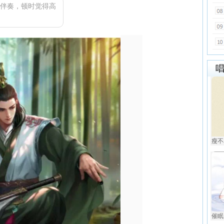
伴奏，顿时觉得高
瘦不
催眠