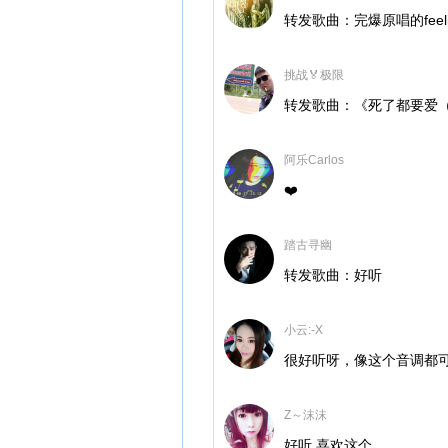
转发歌曲：完爆原唱的feelin
挑战🏅极限
转发歌曲：《死了都要爱
阿乐Carlos
❤️
踏古寻幽
转发歌曲：好听
小云:-X
很好听呀，像这个音调都
Z～沫沫
好听 喜欢这个