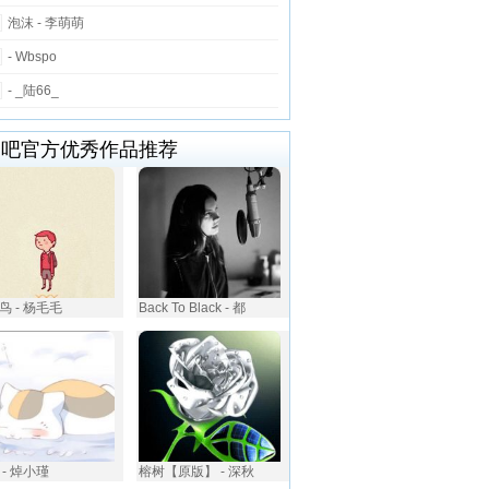
泡沫 - 李萌萌
- Wbspo
- _陆66_
唱吧官方优秀作品推荐
鸟 - 杨毛毛
Back To Black - 都
 - 焯小瑾
榕树【原版】 - 深秋