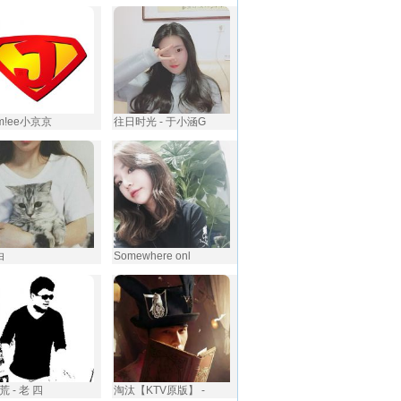
am!ee小京京
往日时光 - 于小涵G
白
Somewhere onl
 - 老 四
淘汰【KTV原版】 -