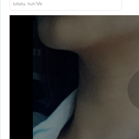
lullaby. huh?👼