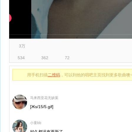
3万
534
362
72
用手机扫描
二维码
，可以到他的唱吧主页找到更多歌曲噢
马来西亚花无缺葉
[Жs/15/5.gif]
小童bb
好久都没有更新了