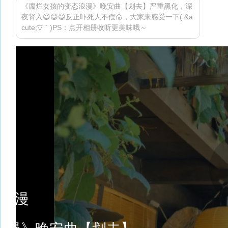
《腐烂女孩的变态浪漫》晚安曲【划去】严重黑化，深
夜肾入😃😃😃反正吓死人不偿命，大家来感受一下( &a
cute;▽｀)PS：点开相册收听更美味哦～