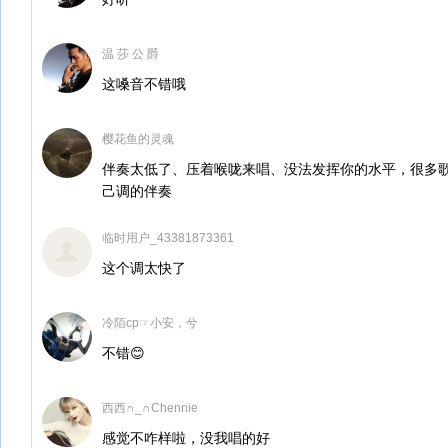
温 莎 公 爵
这嗓音不错哦
樱花鱼的灵魂
伴奏太低了、压着喉咙来唱、没法发挥你的水平，很多
己调的伴奏
临时用户_43381873361
这个调太快了
冷陌cp☞小安，兮
不错😊
西西∩_∩Chennie
感觉不咋样啦，没我唱的好