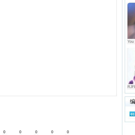
You
RJF
0
0
0
0
0