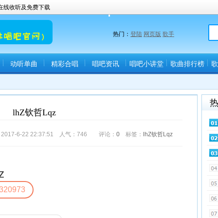
曲在线收听及免费下载
热门：
登陆
网页版
歌手
动听单曲
精彩合唱
唱吧资讯
唱吧小讲堂
歌曲排行榜
歌
lhZ钦哲Lqz
7-6-22 22:37:51 人气：
746
评论：
0
标签：
lhZ钦哲Lqz
z
320973