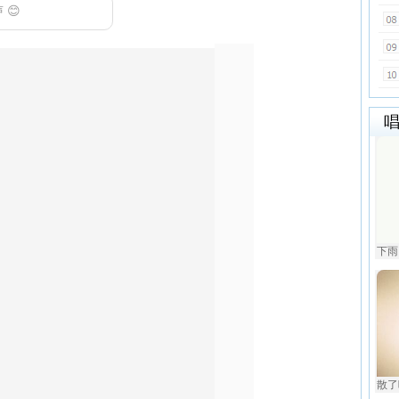
😊
下雨
散了