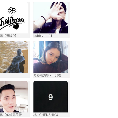
运【男版D】 -
bubbly - …11…
奇妙能力歌 - 一只杏
仿【帅帅完美伴
枫 - CHENSHIYU