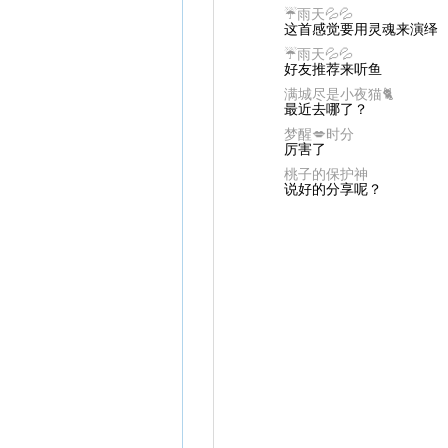
☔雨天💦💦
这首感觉要用灵魂来演绎
☔雨天💦💦
好友推荐来听鱼
满城尽是小夜猫🐈
最近去哪了？
梦醒💋时分
厉害了
桃子的保护神
说好的分享呢？