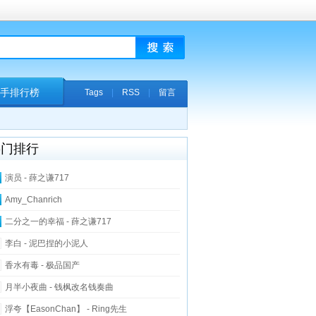
手排行榜
Tags
|
RSS
|
留言
热门排行
演员 - 薛之谦717
Amy_Chanrich
二分之一的幸福 - 薛之谦717
李白 - 泥巴捏的小泥人
香水有毒 - 极品国产
月半小夜曲 - 钱枫改名钱奏曲
浮夸【EasonChan】 - Ring先生