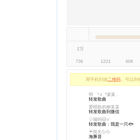
2万
736
1221
606
用手机扫描
二维码
，可以到
明﹉*♬ *潇潇...
转发歌曲
爱唱歌的柳某某
转发歌曲到微信
🎈喵呜🐱☄️
转发歌曲：我是一只🐟
☔雨天💦💦
海豚音