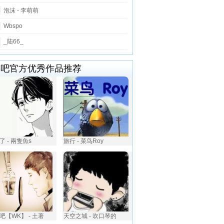
泡沫 - 李萌萌
Wbspo
_陆66_
唱吧官方优秀作品推荐
了 - 兩隻魚s
旅行 - 菜鸟Roy
吧【WK】 - 土著
天空之城 - 吹口琴的