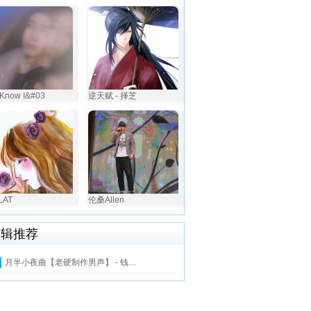
 Know I&#03
逆天赋 - 择芝
LAT
伦桑Allen
编辑推荐
月半小夜曲【老硬制作男声】 - 钱…