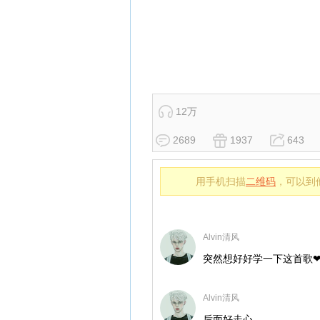
12万
2689
1937
643
用手机扫描
二维码
，可以到
Alvin清风
突然想好好学一下这首歌
Alvin清风
后面好走心……