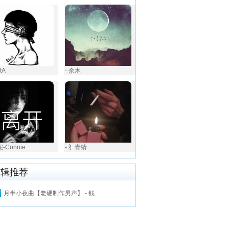
etA
- 余木
妮-Connie
- 犭青猜
编辑推荐
月半小夜曲【老硬制作男声】 - 钱…