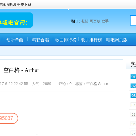
曲在线收听及免费下载
热门：
登陆
网页版
歌手
动听单曲
精彩合唱
歌曲排行榜
歌手排行榜
唱吧网页版
(唱吧直播间)
空白格 - Arthur
6-22 22:42:55 人气：
2689
评论：
0
标签：
空白格
Arthur
95037