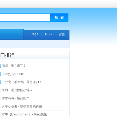
Tags
|
RSS
|
留言
热门排行
演员 - 薛之谦717
- Amy_Chanrich
二分之一的幸福 - 薛之谦717
李白 - 泥巴捏的小泥人
香水有毒 - 极品国产
月半小夜曲 - 钱枫改名钱奏曲
浮夸【EasonChan】 - Ring先生