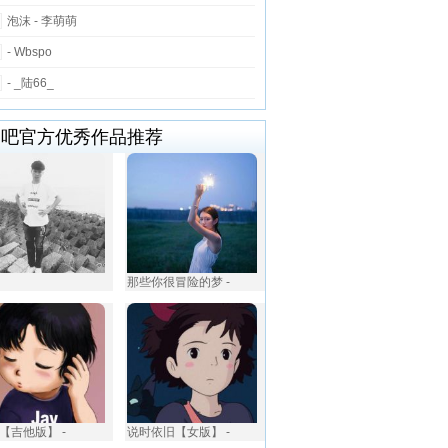
泡沫 - 李萌萌
- Wbspo
- _陆66_
唱吧官方优秀作品推荐
那些你很冒险的梦 -
【吉他版】 -
说时依旧【女版】 -