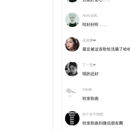
Alvin清风
哇好好听……
吴缇娜👑
最近被这首歌给洗脑了哈
丁一范❤
唱的还好
X玲吶
转发歌曲
给个名字我吧
转发歌曲到微信朋友圈