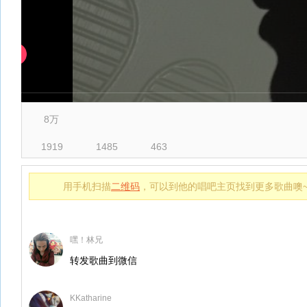
8万
1919
1485
463
用手机扫描
二维码
，可以到他的唱吧主页找到更多歌曲噢
嘿！林兄
转发歌曲到微信
KKatharine