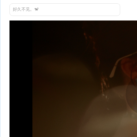
好久不见。🐒