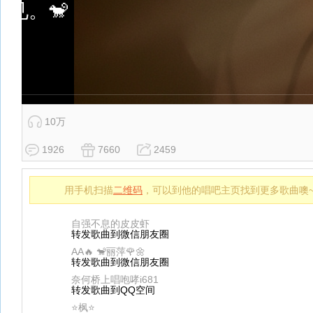
10万
1926
7660
2459
用手机扫描
二维码
，可以到他的唱吧主页找到更多歌曲噢
自强不息的皮皮虾
转发歌曲到微信朋友圈
AA🔥 🐒丽萍🌹🌼
转发歌曲到微信朋友圈
奈何桥上唱咆哮i681
转发歌曲到QQ空间
⭐枫⭐