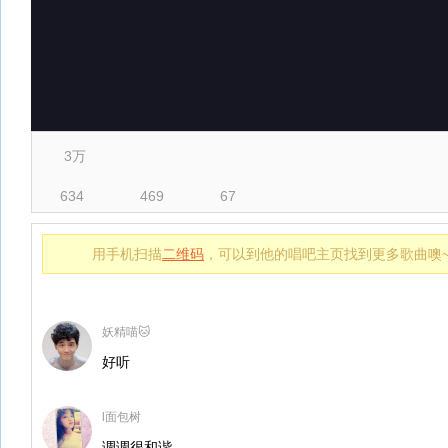
3万
634
469
67
用手机扫描
二维码
，可以到他的唱吧主页找到更多歌曲噢
妖精喵🐱
好听
l面包树
调调很和谐