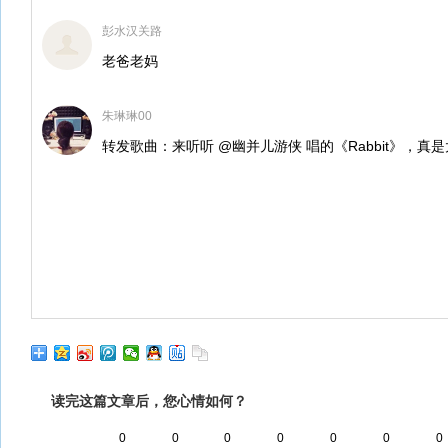
彭水汉关路
老爸老妈
朱琳琳00
转发歌曲：来听听 @幽并儿游侠 唱的《Rabbit》，真
读完这篇文章后，您心情如何？
0
0
0
0
0
0
0