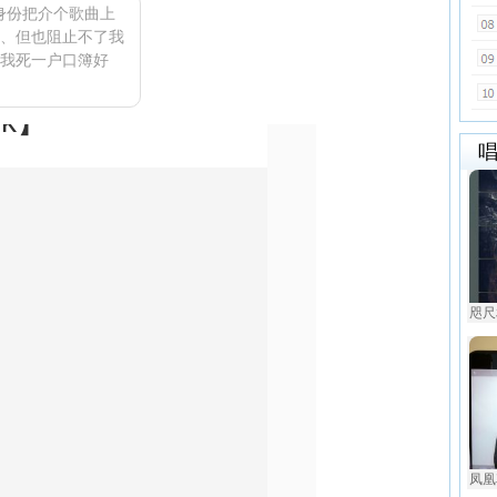
的身份把介个歌曲上
、但也阻止不了我
我死一户口簿好
咫尺
凤凰