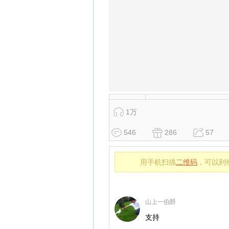
1万
546
286
57
用手机扫描
二维码
，可以到
山上一伯爵
支持