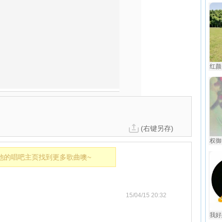
红颜旧
(右键另存)
权御
他的唱吧主页找到更多歌曲噢~
15/04/15 20:32
我好想