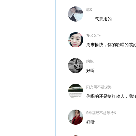
韩&
……气息用的……
👣又又🐾
周末愉快，你的歌唱的忒好
约炮 .
好听
阳光照不进深海
你唱的还是挺打动人，我
$幸福经不起等待&
好听