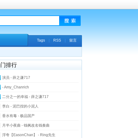
Tags
|
RSS
|
留言
热门排行
演员 - 薛之谦717
- Amy_Chanrich
二分之一的幸福 - 薛之谦717
李白 - 泥巴捏的小泥人
香水有毒 - 极品国产
月半小夜曲 - 钱枫改名钱奏曲
浮夸【EasonChan】 - Ring先生