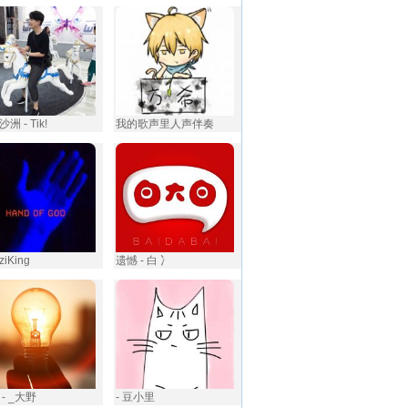
洲 - Tik!
我的歌声里人声伴奏
ziKing
遗憾 - 白 冫
- _大野
- 豆小里️