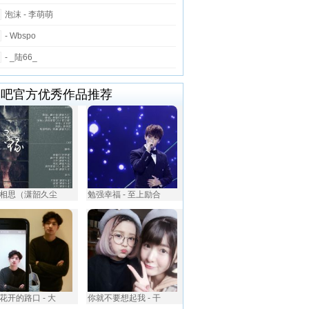
泡沫 - 李萌萌
- Wbspo
- _陆66_
唱吧官方优秀作品推荐
相思（潇韶久尘
勉强幸福 - 至上励合
花开的路口 - 大
你就不要想起我 - 干