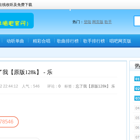
曲在线收听及免费下载
热门：
登陆
网页版
歌手
动听单曲
精彩合唱
歌曲排行榜
歌手排行榜
唱吧网页版
(唱吧直播间)
我【原版128k】 - 乐
22:44:12 人气：
546
评论：
0
标签：
忘了我【原版128k】
乐
78546