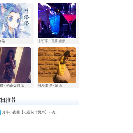
洛洛_
末班车 - 孤影轻痕
格 - 萌爺爆脾氣
对爱渴望 - ⁪呆西
编辑推荐
月半小夜曲【老硬制作男声】 - 钱…