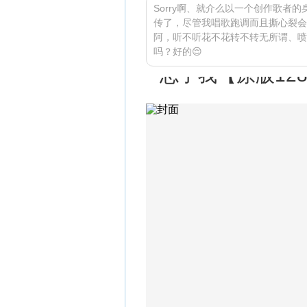
Sorry啊、就介么以一个创作歌者
传了，尽管我唱歌跑调而且撕心裂会
阿，听不听花不花转不转无所谓、喷
吗？好的😌