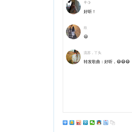
🍭🍋
好听！
‭‭‭‭‭欣
😃
流苏，丫头
转发歌曲：好听，😷😷😷