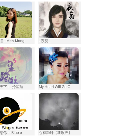
 - Miss Mang
- 夜莫_
天下 - _沧笙踏
My Heart Will Go O
你 - -Blue e
心有独钟【新歌声】