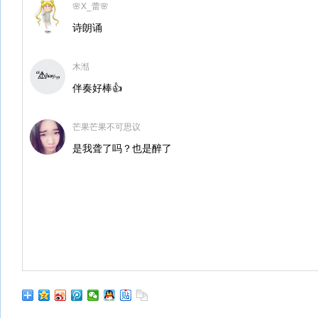
🌸X_蕾🌸
诗朗诵
木湉
伴奏好棒👍
芒果芒果不可思议
是我聋了吗？也是醉了