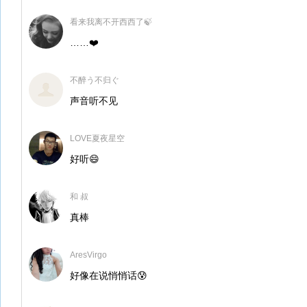
看来我离不开西西了🍃
……❤️
不醉う不归ぐ
声音听不见
LOVE夏夜星空
好听😄
和 叔
真棒
AresVirgo
好像在说悄悄话😰