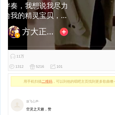
11万
1312
5216
101
用手机扫描
二维码
，可以到他的唱吧主页找到更多歌曲噢
放飞心声·
空灵之天籁，赞