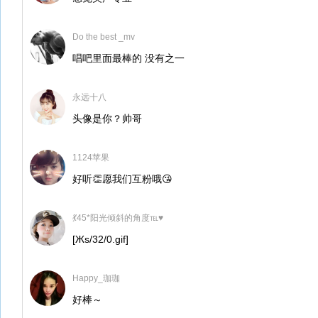
Do the best _mv
唱吧里面最棒的 没有之一
永远十八
头像是你？帅哥
1124苹果
好听👏愿我们互粉哦😘
💃45*阳光倾斜的角度℡♥
[Жs/32/0.gif]
Happy_珈珈
好棒～