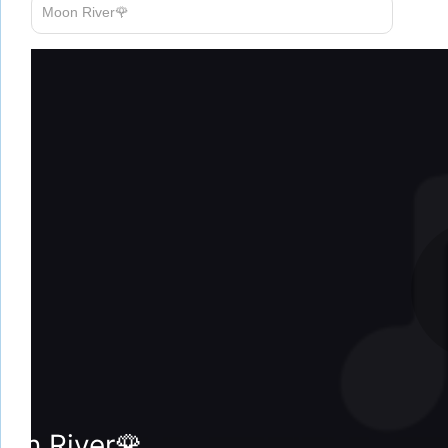
Moon River🌹