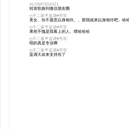
ALON87654321
转发歌曲到微信朋友圈
ღ不二家🍭蓝调♥芳菲
美女。你不愿意以身相许。。那我就来以身相许吧。哈
ღ不二家🍭蓝调♥芳菲
果然不愧是我看上的人。噗哈哈哈
ღ不二家🍭蓝调♥芳菲
唱的真是专业啊
ღ不二家🍭蓝调♥芳菲
蓝调大叔来支持你了