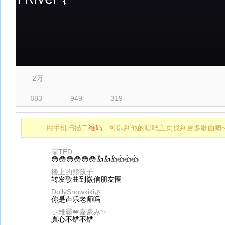
2万
683
949
319
用手机扫描
二维码
，可以到他的唱吧主页找到更多歌曲噢
🐻TED
😳😳😳😳😳😳👍👍👍👍👍👍
楼上的熊孩子
转发歌曲到微信朋友圈
DollySnowkiki🌿
你是声乐老师吗
ぃ雄霸👑嘉豪み✨
真心不错不错