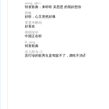
yong. qln✨
转发歌曲：来听听 吴思思 的我好想你
哲蛛
好听，心又突然好痛
零度半醉间
好喜欢
萌萌琛🌸
中国正在听
A_ying
转发歌曲
吊儿郎当-江
苏打绿的歌男生是驾驭不了，调吃不消✌