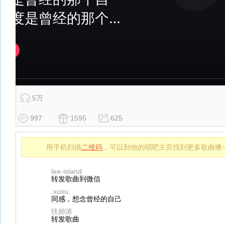
5万
997
1595
625
用手机扫描
二维码
，可以到他的唱吧主页找到更多歌曲噢
lee-island
转发歌曲到微信
.xuxu.
同感，想念曾经的自己
扶帅涛
转发歌曲