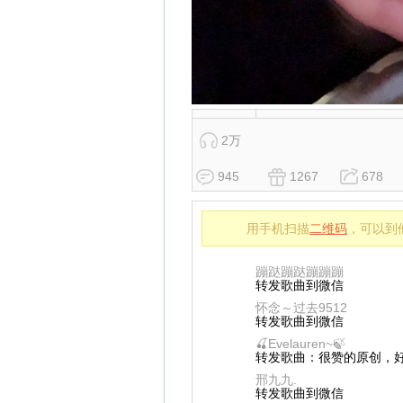
2万
945
1267
678
用手机扫描
二维码
，可以到
蹦跶蹦跶蹦蹦蹦
转发歌曲到微信
怀念～过去9512
转发歌曲到微信
🍒Evelauren~🍃
转发歌曲：很赞的原创，
邢九九.
转发歌曲到微信