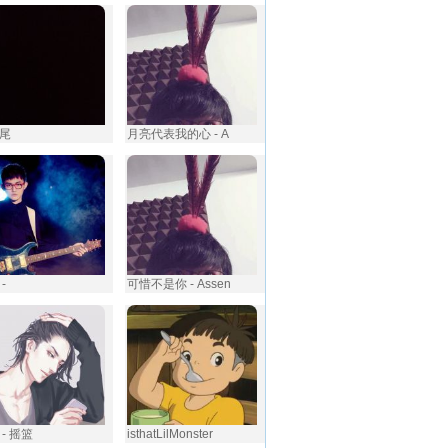
尾
月亮代表我的心 - A
-
可惜不是你 - Assen
- 摇篮
isthatLilMonster