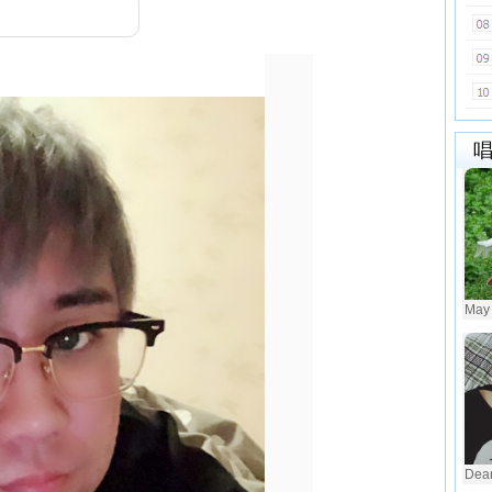
May
Dear