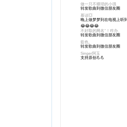
做一只不猥琐的小强
转发歌曲到微信朋友圈
慕诘💥
晚上做梦梦到在电视上听
😂😂😂😂
不好取的网名‘’！咋办、
转发歌曲到微信朋友圈
藍色。
转发歌曲到微信朋友圈
Singer阿玉
支持原创💪💪