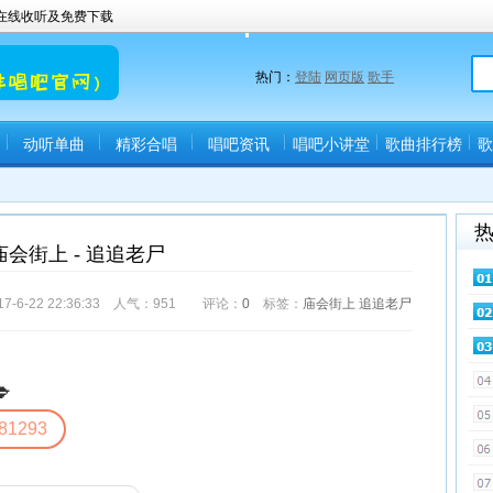
曲在线收听及免费下载
热门：
登陆
网页版
歌手
动听单曲
精彩合唱
唱吧资讯
唱吧小讲堂
歌曲排行榜
歌
庙会街上 - 追追老尸
-22 22:36:33 人气：
951
评论：
0
标签：
庙会街上
追追老尸

81293