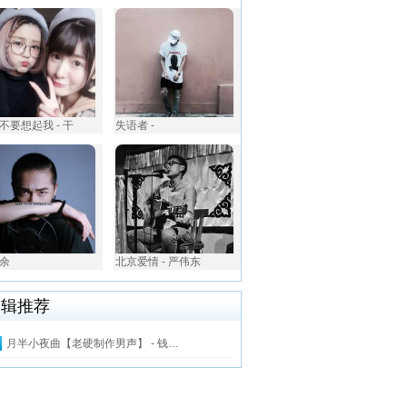
不要想起我 - 干
失语者 -
余
北京爱情 - 严伟东
编辑推荐
月半小夜曲【老硬制作男声】 - 钱…