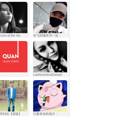
 you at the mo
你飞到城市另一边 -
.
LawlessnessDaman
等到你【原版】
只要有你的地方 -