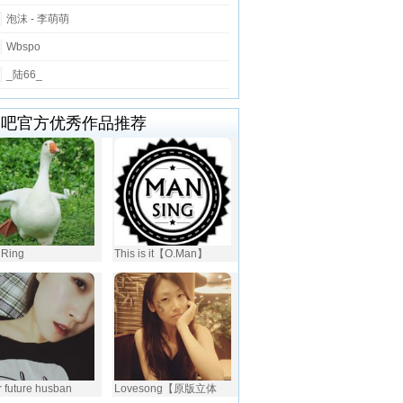
泡沫 - 李萌萌
Wbspo
_陆66_
唱吧官方优秀作品推荐
 Ring
This is it【O.Man】
 future husban
Lovesong【原版立体