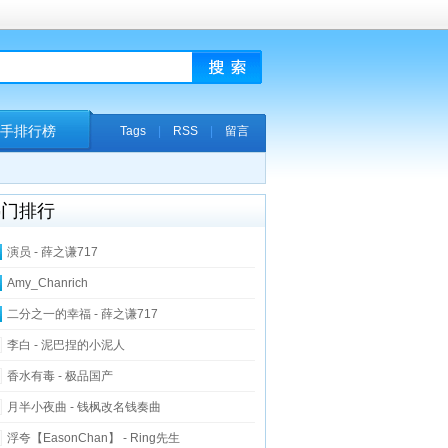
手排行榜
Tags
|
RSS
|
留言
热门排行
演员 - 薛之谦717
Amy_Chanrich
二分之一的幸福 - 薛之谦717
李白 - 泥巴捏的小泥人
香水有毒 - 极品国产
月半小夜曲 - 钱枫改名钱奏曲
浮夸【EasonChan】 - Ring先生