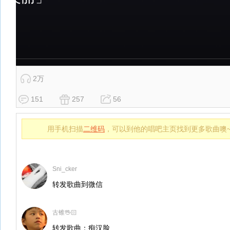
2万
151
257
56
用手机扫描
二维码
，可以到他的唱吧主页找到更多歌曲噢
Sni_cker
转发歌曲到微信
古锥🖖🏻
转发歌曲：痴汉脸