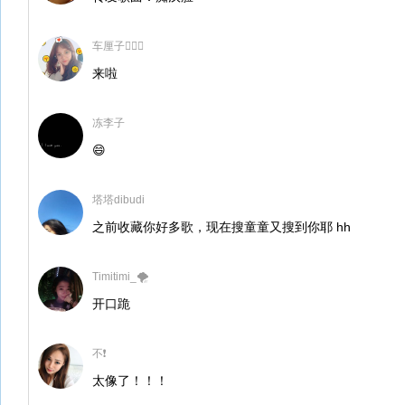
车厘子🤦🏻‍♀️
来啦
冻李子
😄
塔塔dibudi
之前收藏你好多歌，现在搜童童又搜到你耶 hh
Timitimi_🌪
开口跪
不❗
太像了！！！