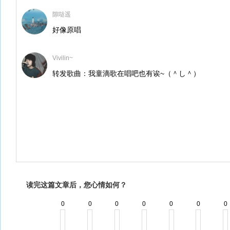
隙哒遥
好像原唱
Vivilin~
转发歌曲：我童滴歌在唱吧也有诶~（＾し＾）
读完这篇文章后，您心情如何？
0
0
0
0
0
0
0