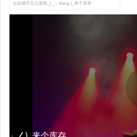
以后就不怎么发啦_(:_」&ang;)_来个库存