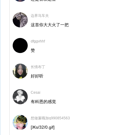
边界马车夫
这首你大大火了一把
dfggvhhf
赞
长情布丁
好好听
Cesai
有科恩的感觉
想做蒹職加q990854563
[Жs/32/0.gif]