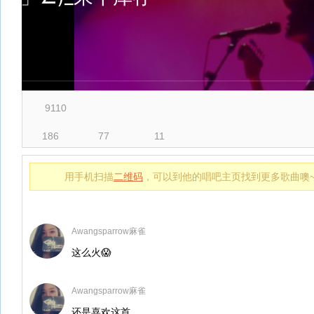
9110
186
77
11
用手机扫描
二维码
，可以到他的唱吧主页找到更多歌曲噢
Awangsparrow麻雀
这么火😱
Awangsparrow麻雀
还是喜欢这首