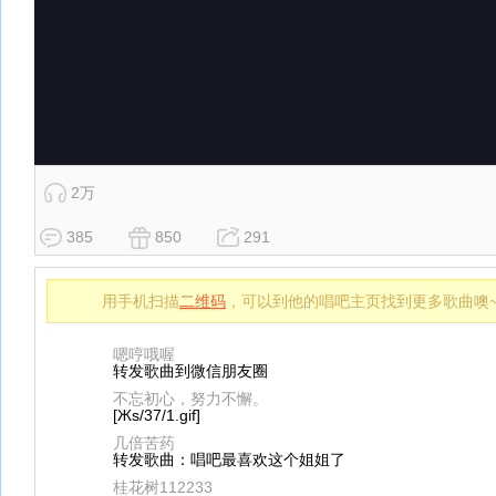
2万
385
850
291
用手机扫描
二维码
，可以到他的唱吧主页找到更多歌曲噢
嗯哼哦喔
转发歌曲到微信朋友圈
不忘初心，努力不懈。
[Жs/37/1.gif]
几倍苦药
转发歌曲：唱吧最喜欢这个姐姐了
桂花树112233