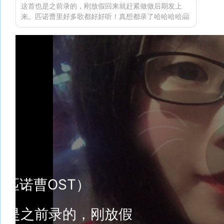
这首也是之前录的，刚放假回来就赶紧做做后期发上
来。匹诺曹里好多歌都好好听！真想都录了哈哈哈哈🤗