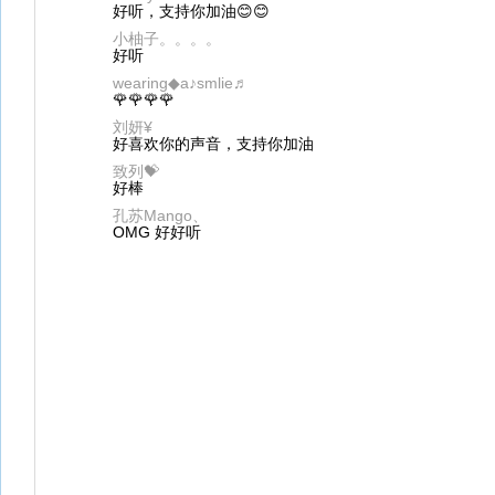
好听，支持你加油😊😊
小柚子。。。。
好听
wearing◆a♪smlie♬
🌹🌹🌹🌹
刘妍¥
好喜欢你的声音，支持你加油
致列💝
好棒
孔苏Mango、
OMG 好好听