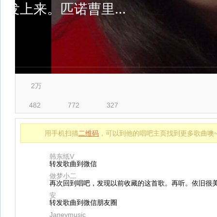
2万
482
772
327
用手机扫描
二维码
，可以到他的唱吧主页找到更多歌曲噢
韩东纸V
转发歌曲到微信
做梦小二
再次回到唱吧，发现以前收藏的这首歌。再听。依旧很
安
转发歌曲到微信朋友圈
Janeymusic