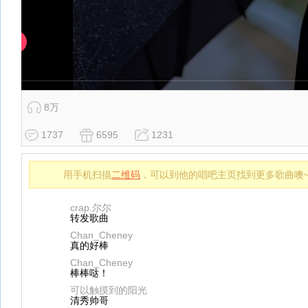
8万
1737
6595
1231
用手机扫描
二维码
，可以到他的唱吧主页找到更多歌曲噢
crap.尔尔
转发歌曲
Chan_Cheney
真的好棒
Chan_Cheney
棒棒哒！
可以触摸到的阳光
清秀帅哥