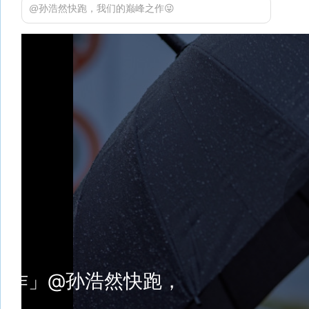
@孙浩然快跑，我们的巅峰之作😜