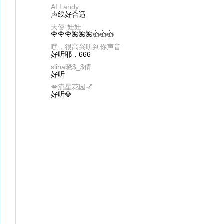
ALLandy
声线好合适
天使·娃娃
🌹🌹🌹🌺🌺🌺👍👍👍
嘿，很高兴听到你声音
好听耶，666
slina晓$_$倩
好听
💋流星花园💅
好听💎