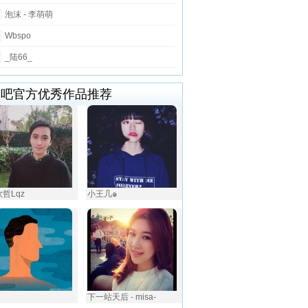
泡沫 - 李萌萌
Wbspo
_陆66_
唱吧官方优秀作品推荐
钦哲Lqz
小王几๑
下一站天后 - misa-