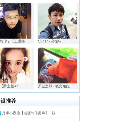
想你了【王瑗整
Sugar - 高振铭
【爵士版&a
天空之城 - 晓文姐姐
编辑推荐
月半小夜曲【老硬制作男声】 - 钱…