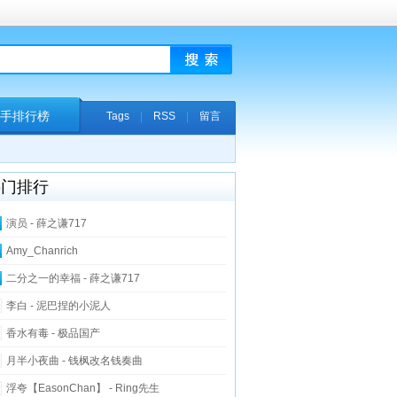
手排行榜
Tags
|
RSS
|
留言
热门排行
演员 - 薛之谦717
Amy_Chanrich
二分之一的幸福 - 薛之谦717
李白 - 泥巴捏的小泥人
香水有毒 - 极品国产
月半小夜曲 - 钱枫改名钱奏曲
浮夸【EasonChan】 - Ring先生