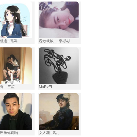
相通 - 霜竭
说散就散 - _李彬彬
 - .三笙.
MaRvEl
严乐你说哟
女人花 - 嚸 、