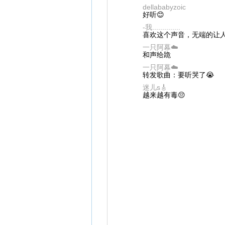
dellababyzoic
好听😊
-我..............
喜欢这个声音，无端的让人
一只阿幕☁️
和声给跪
一只阿幕☁️
转发歌曲：要听哭了😭
迷儿s🎸
越来越有毒😔