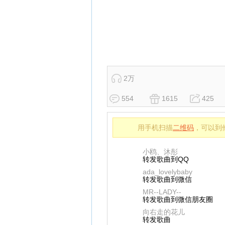
2万
554
1615
425
用手机扫描
二维码
，可以到
小鸥、沐彤
转发歌曲到QQ
ada_lovelybaby
转发歌曲到微信
MR--LADY--
转发歌曲到微信朋友圈
向右走的花儿
转发歌曲