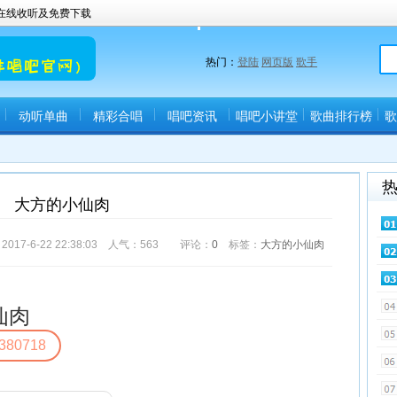
曲在线收听及免费下载
热门：
登陆
网页版
歌手
动听单曲
精彩合唱
唱吧资讯
唱吧小讲堂
歌曲排行榜
歌
大方的小仙肉
6-22 22:38:03 人气：
563
评论：
0
标签：
大方的小仙肉
仙肉
380718