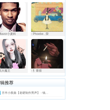
iuflavor小麦科
- Phoebe...荣
执纸大魔王
- 犭青猜
编辑推荐
月半小夜曲【老硬制作男声】 - 钱…