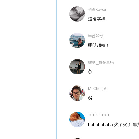
卡歪Kawai
這名字棒
半首💭💨
明明超棒！
熙庭 _格桑卓玛
👍
M_Chenj🙏
😘
1010110101
hahahahaha 火了火了 