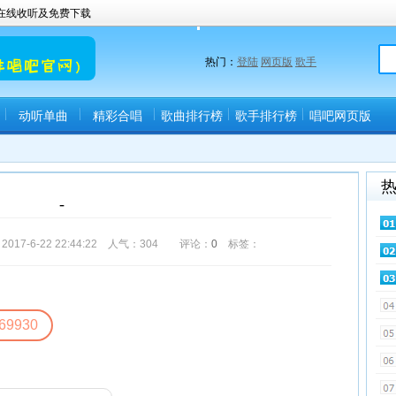
曲在线收听及免费下载
热门：
登陆
网页版
歌手
动听单曲
精彩合唱
歌曲排行榜
歌手排行榜
唱吧网页版
(唱吧直播间)
-
-6-22 22:44:22 人气：
304
评论：
0
标签：
69930