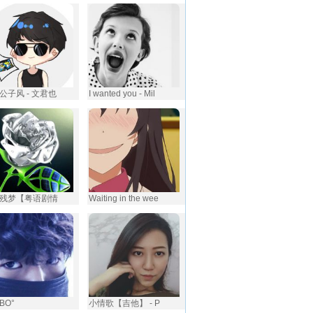
公子风 - 文君也
I wanted you - Mil
残梦【粤语剧情
Waiting in the wee
OBO°
小情歌【吉他】 - P