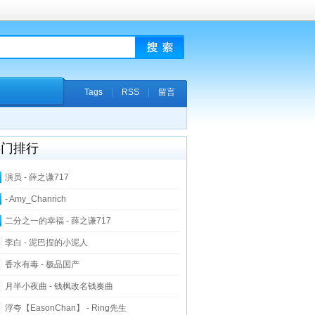
Tags
|
RSS
|
留言
热门排行
演员 - 薛之谦717
- Amy_Chanrich
二分之一的幸福 - 薛之谦717
李白 - 泥巴捏的小泥人
香水有毒 - 极品国产
月半小夜曲 - 钱枫改名钱奏曲
浮夸【EasonChan】 - Ring先生