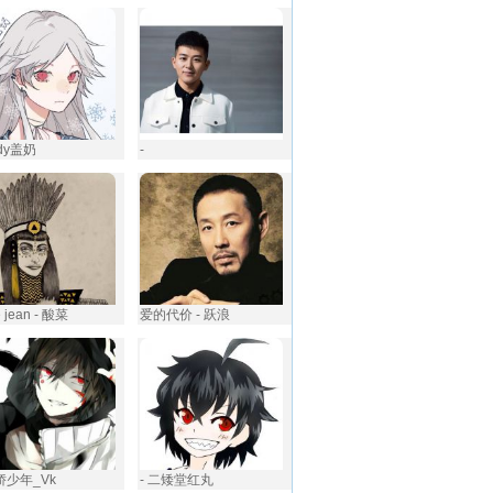
ddy盖奶
-
ie jean - 酸菜
爱的代价 - 跃浪
傲娇少年_Vk
- 二矮堂红丸