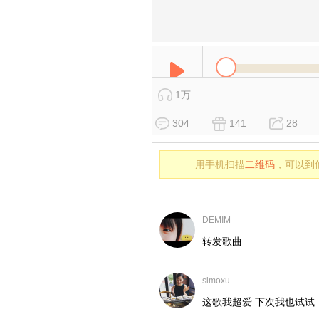
1万
304
141
28
用手机扫描
二维码
，可以到
DEMIM
转发歌曲
simoxu
这歌我超爱 下次我也试试