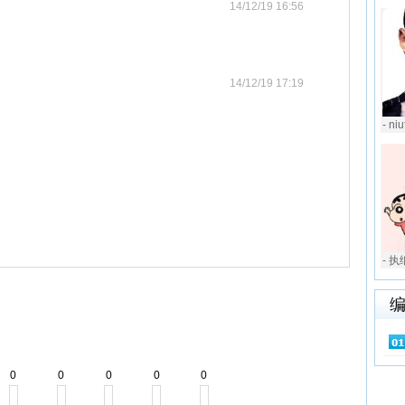
14/12/19 16:56
14/12/19 17:19
- n
- 
0
0
0
0
0