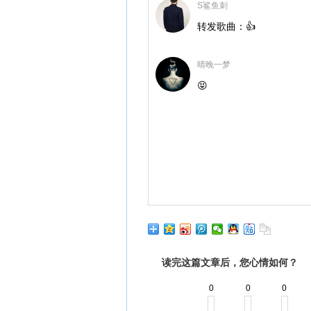
S鲨鱼刺
转发歌曲：👍
晴晚一梦
😝
读完这篇文章后，您心情如何？
0
0
0