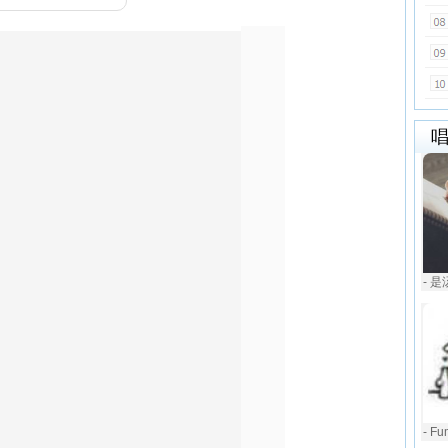
- 
- F