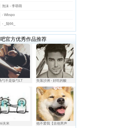
泡沫 - 李萌萌
- Wbspo
- _陆66_
唱吧官方优秀作品推荐
是汤勺不是饭勺LT
失落沙洲 - 好吃的酸
umi夫米
他不爱我【吉他男声