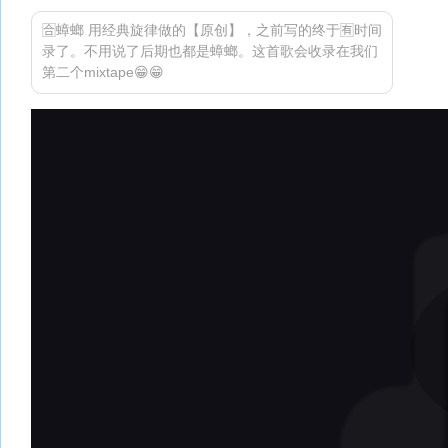
🈴蟑螂 用经典旋律做的【原创】，之前写的终于🈶时间
录了。不用说了后期也都是蟑螂。这首歌会收录在我们
第二个mixtape😁😁