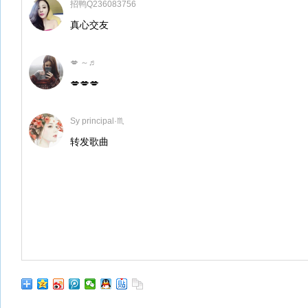
招鸭Q236083756
真心交友
💋 ～♬
💋💋💋
Sy principal·♏
转发歌曲