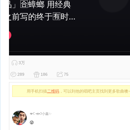
3万
289
186
75
用手机扫描
二维码
，可以到他的唱吧主页找到更多歌曲噢
💋ʕ •ᴥ•ʔ小鑫✨
😜