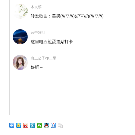
木夹馍
转发歌曲：美哭(///▽///)(///▽///)(///▽///)
云中雅问
这里电五煎蛋道姑打卡
白三公子cp二果
好听～