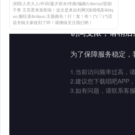
演唱/人衣大人/作词/凝夕若水/作曲/编曲/Litterzy/混缩/
子青 主页君来发歌啦！这次是来自剑网3游戏电影&ldq
uo;癫狂道&rdquo;主题曲先！行！发！布！(*≧▽≦*)话
说专辑大家收到了咩！请继续关注我们哟！