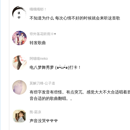
哦哦哦耶！
不知道为什么 每次心情不好的时候就会来听这首歌
帘外落花听雨※♥
转发歌曲
阿喵喵neko
电八梦舞秀萝 (๑•̀ω•́๑)打卡！
莫解刀锋-公子道
有些字发音有些怪。有点突兀。感觉大大不大合适唱着
音合适的的歌曲翻唱。。
熊-菇凉
声音没哭🌹🌹🌹