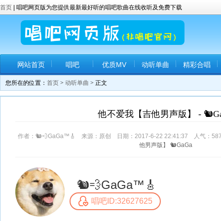
首页
| 唱吧网页版为您提供最新最好听的唱吧歌曲在线收听及免费下载
网站首页
唱吧
优质MV
动听单曲
精彩合唱
您所在的位置：
首页
>
动听单曲
> 正文
他不爱我【吉他男声版】 - 🐿Ga
作者：🐿💨GaGa™🎸 来源：原创 日期：2017-6-22 22:41:37 人气：
58
他男声版】
🐿GaGa
🐿💨GaGa™🎸
唱吧ID:32627625