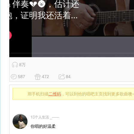
8万
587
472
84
用手机扫描
二维码
，可以到他的唱吧主页找到更多歌曲噢
1⃣️个人生活 _——
你唱的好温柔