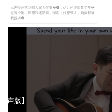
出差🐶沦落到唱人家🎸伴奏💔🌚，估计还得监禁半年💔
也冒个泡，证明我还活着，谢谢！好想弹🎸，鸡蛋都被
我捏碎🌚