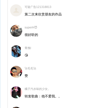
可疑广告121318813
第二次来欣赏朋友的作品
superH😈
很好听的
青挽l
😘
🚀毛毛🚀
赞
橘子汽水味的少女。
转发歌曲：他不爱我。。