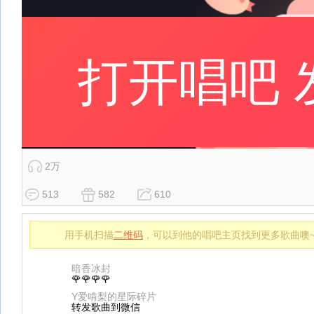
2万
513
582
610
用手机扫描
二维码
，可以到他的唱吧主页找到更多歌曲噢
暗香冰封
🌹🌹🌹🌹
Y爱啃梨的星际碎片
转发歌曲到微信