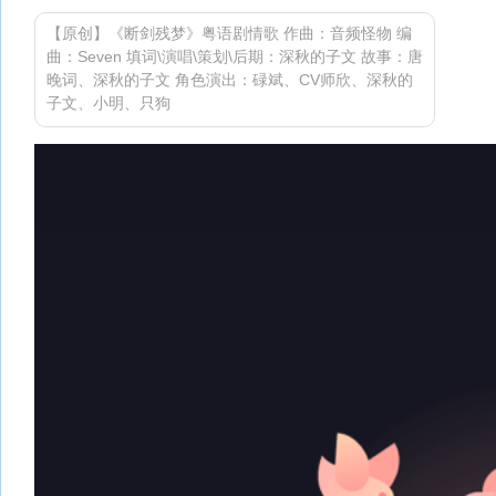
【原创】《断剑残梦》粤语剧情歌 作曲：音频怪物 编
曲：Seven 填词\演唱\策划\后期：深秋的子文 故事：唐
晚词、深秋的子文 角色演出：碌斌、CV师欣、深秋的
子文、小明、只狗