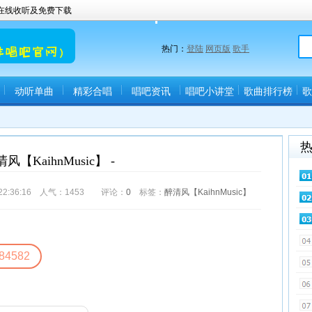
曲在线收听及免费下载
热门：
登陆
网页版
歌手
动听单曲
精彩合唱
唱吧资讯
唱吧小讲堂
歌曲排行榜
歌
风【KaihnMusic】 -
2:36:16 人气：
1453
评论：
0
标签：
醉清风【KaihnMusic】
84582