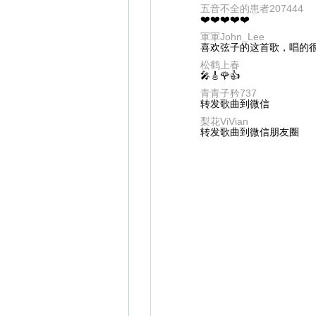
五音不全的患者207444
❤️❤️❤️❤️❤️
軍軍John_Lee
喜欢弦子的这首歌，唱的
松鹤上春
🎤🎸🌹👍
青青子矜737
转发歌曲到微信
梨花ViVian
转发歌曲到微信朋友圈