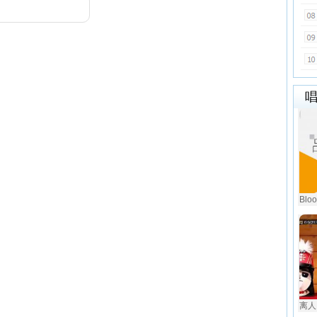
Blo
离人 