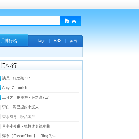
手排行榜
Tags
|
RSS
|
留言
热门排行
演员 - 薛之谦717
Amy_Chanrich
二分之一的幸福 - 薛之谦717
李白 - 泥巴捏的小泥人
香水有毒 - 极品国产
月半小夜曲 - 钱枫改名钱奏曲
浮夸【EasonChan】 - Ring先生