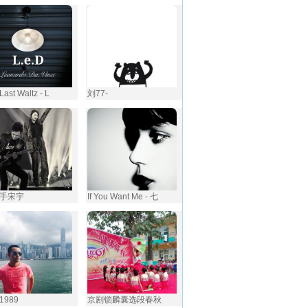
Last Waltz - L
刘77-
手宋宇
If You Want Me - 七
_1989
京剧锁麟囊选段春秋