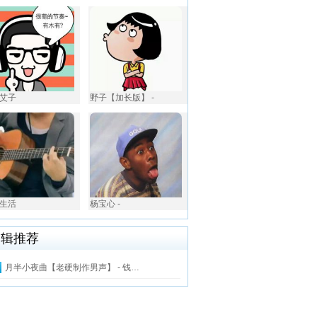
o艾子
野子【加长版】 -
生活
杨宝心 -
编辑推荐
月半小夜曲【老硬制作男声】 - 钱…