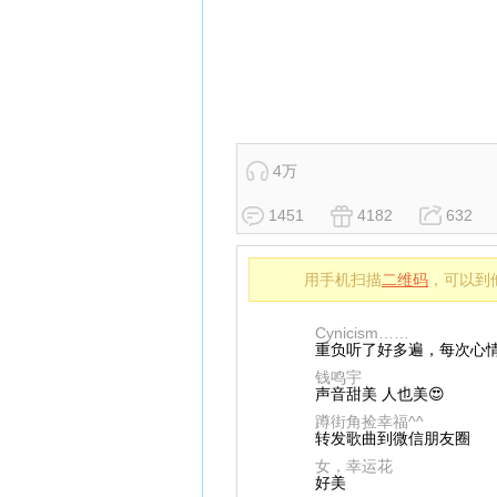
4万
1451
4182
632
用手机扫描
二维码
，可以到
Cynicism……
重负听了好多遍，每次心情
钱鸣宇
声音甜美 人也美😍
蹲街角捡幸福^^
转发歌曲到微信朋友圈
女，幸运花
好美