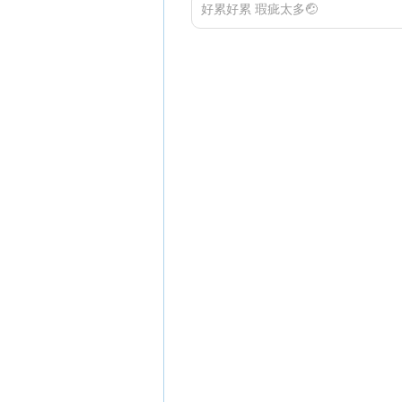
好累好累 瑕疵太多🤕