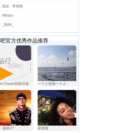
泡沫 - 李萌萌
Wbspo
_陆66_
唱吧官方优秀作品推荐
om Ocean招新结束
一个人想着一个人 -
- 蒸鱼zY
梁老斯